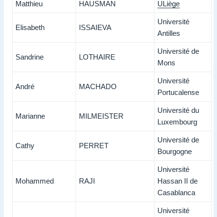
Matthieu
HAUSMAN
ULiège
Université
Elisabeth
ISSAIEVA
Antilles
Université de
Sandrine
LOTHAIRE
Mons
Université
André
MACHADO
Portucalense
Université du
Marianne
MILMEISTER
Luxembourg
Université de
Cathy
PERRET
Bourgogne
Université
Mohammed
RAJI
Hassan II de
Casablanca
Université