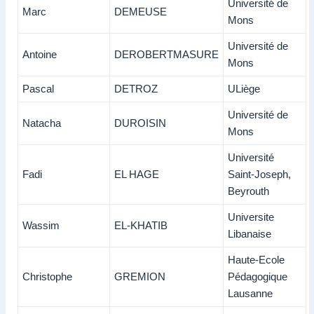
Université de
Marc
DEMEUSE
Mons
Université de
Antoine
DEROBERTMASURE
Mons
Pascal
DETROZ
ULiège
Université de
Natacha
DUROISIN
Mons
Université
Fadi
EL HAGE
Saint-Joseph,
Beyrouth
Universite
Wassim
EL-KHATIB
Libanaise
Haute-Ecole
Christophe
GREMION
Pédagogique
Lausanne